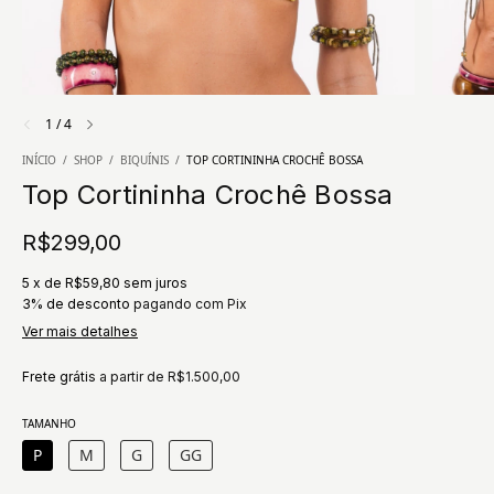
1
/
4
INÍCIO
/
SHOP
/
BIQUÍNIS
/
TOP CORTININHA CROCHÊ BOSSA
Top Cortininha Crochê Bossa
R$299,00
5
x
de
R$59,80
sem juros
3% de desconto
pagando com Pix
Ver mais detalhes
Frete grátis
a partir de
R$1.500,00
TAMANHO
P
M
G
GG