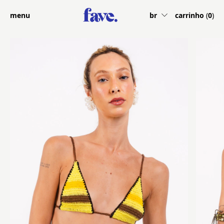
menu
br
carrinho
(
0
)