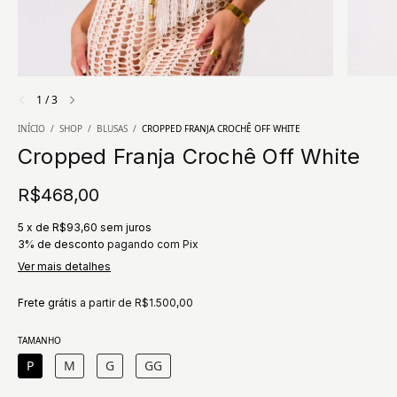
1
/
3
INÍCIO
/
SHOP
/
BLUSAS
/
CROPPED FRANJA CROCHÊ OFF WHITE
Cropped Franja Crochê Off White
R$468,00
5
x
de
R$93,60
sem juros
3% de desconto
pagando com Pix
Ver mais detalhes
Frete grátis
a partir de
R$1.500,00
TAMANHO
P
M
G
GG