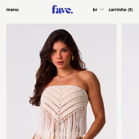
menu
br
carrinho
(
0
)