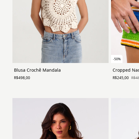
-
50
%
Cropped Nad
Blusa Crochê Mandala
R$245,00
R$4
R$498,00