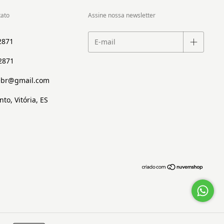
tato
Assine nossa newsletter
2871
2871
ebr@gmail.com
to, Vitória, ES