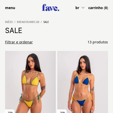
menu
br
carrinho
(
0
)
INÍCIO
/
BREADCRUMBS.GB
/
SALE
SALE
Filtrar e ordenar
13 produtos
-
20
%
-
20
%