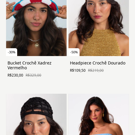
-
30
%
-
50
%
Bucket Crochê Xadrez
Headpiece Crochê Dourado
Vermelho
R$109,50
R$219,00
R$230,00
R$329,00