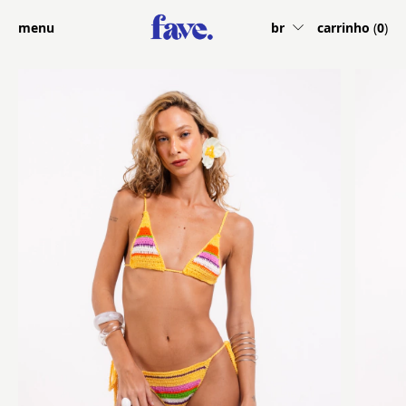
menu
br
carrinho
(
0
)