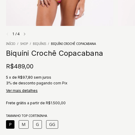
1
/
4
INÍCIO
/
SHOP
/
BIQUÍNIS
/
BIQUÍNI CROCHÊ COPACABANA
Biquíni Crochê Copacabana
R$489,00
5
x
de
R$97,80
sem juros
3% de desconto
pagando com Pix
Ver mais detalhes
Frete grátis
a partir de
R$1.500,00
TAMANHO TOP CORTININHA
P
M
G
GG