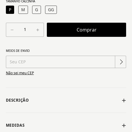
TAMANHO CALCINHA
P
M
G
GG
Alterar CEP
MEIOS DE ENVIO
Entregas para o CEP:
Não sei meu CEP
DESCRIÇÃO
MEDIDAS