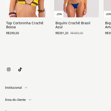
-
20
%
-
20
Top Cortininha Crochê
Biquíni Crochê Brasil
Biq
Bossa
Azul
Ama
R$299,00
R$391,20
R$489,00
R$3
Institucional
Área do cliente